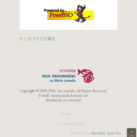
このブログを購読
Copyright ©
2005-2026.
isao yasuda, All Rights Reserved.
E-mail:
isao@yasuda.homeip.net
Absolutely no warranty.
Home
© Copyright 2022.
▼
Powered by
Movable Type Pro
END