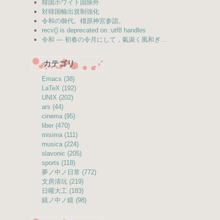
韓国ホワイト国除外
対韓国輸出規制強化
令和の御代。橿原神宮参詣。
recv() is deprecated on :utf8 handles
令和 — 初春の令月にして，氣淑く風和ぎ…
カテゴリ
Emacs (38)
LaTeX (192)
UNIX (202)
ars (44)
cinema (95)
liber (470)
misima (111)
musica (224)
slavonic (205)
sports (118)
夢ノ中ノ日常 (772)
文房清玩 (219)
日曜大工 (183)
鏡ノ中ノ鏡 (98)