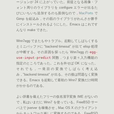
ージョンが 24 に上がっていた。前提となる画像・フ
ォント周りのライブラリを configure エラーが出るた
びにいちいち追加するのも面倒なので，
MacPorts
で
Gimp を組込み，その筋のライブラリがわんさか勝手
にインストールされるようにした。Emacs はこれです
んなり make できた。
Wnn7egg でまたもやトラブル。起動してしばらくする
とミニバッファに "backend timeout" が出て elisp 処理
が中断する。その原因を探ったら Wnn7egg の
egg-
use-input-predict
関数，つまり楽々入力機能の
指定のところであった。これを外せば OK になった。
それでも，一発目の変換でしばらく考え込
み，"backend timeout" が出る。その後は問題なく変換
できる。Emacs を起動して最初の Wnn7 変換だけ時間
がかかるのである。
よい辞書を備えたフリーの仮名漢字変換 IME がないの
で，私はいまだに Wnn7 を使っている。FreeBSD サー
バ上で jserver を稼働させ，Mac OS X のクライアント
からネットワーク越しに変換するのである。FreeBSD