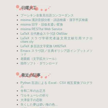
日曜大工
プーシキン全集見出語コンコーダンス
misima 漢詩音韻分析・詩語検索・漢字平仄検索
misima 旧字・旧仮名遣い変換
misima RESTful Web Service
LaTeX 古代教会スラヴ語 OldSlav
LaTeX スラヴ学研究者論文用文献引用マクロ
citare.sty
LaTeX 多言語文字変換 Utf82TeX
Emacs スラヴ語／古典ギリシア語インプットメソ
ッド
老眼鏡（文字拡大ツール）
拙作ソフト・ダウンロード
最近の記事
Python 言語による Excel - CSV 相互変換プログラ
ム
令和二年のお正月
ワルキューレの祈り
大津皇子の恋歌
失くした夢は碧い海の色…