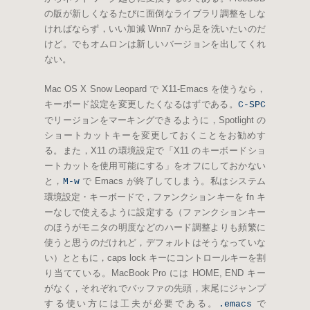
の版が新しくなるたびに面倒なライブラリ調整をしな
ければならず，いい加減 Wnn7 から足を洗いたいのだ
けど。でもオムロンは新しいバージョンを出してくれ
ない。
Mac OS X Snow Leopard で X11-Emacs を使うなら，
キーボード設定を変更したくなるはずである。
C-SPC
でリージョンをマーキングできるように，Spotlight の
ショートカットキーを変更しておくことをお勧めす
る。また，X11 の環境設定で「X11 のキーボードショ
ートカットを使用可能にする」をオフにしておかない
と，
で Emacs が終了してしまう。私はシステム
M-w
環境設定・キーボードで，ファンクションキーを fn キ
ーなしで使えるように設定する（ファンクションキー
のほうがモニタの明度などのハード調整よりも頻繁に
使うと思うのだけれど，デフォルトはそうなっていな
い）とともに，caps lock キーにコントロールキーを割
り当てている。MacBook Pro には HOME, END キー
がなく，それぞれでバッファの先頭，末尾にジャンプ
する使い方には工夫が必要である。
で
.emacs