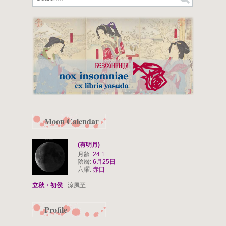
Moon Calendar
(有明月)
月齢:
24.1
陰暦:
6月25日
六曜:
赤口
立秋・初侯
涼風至
Profile