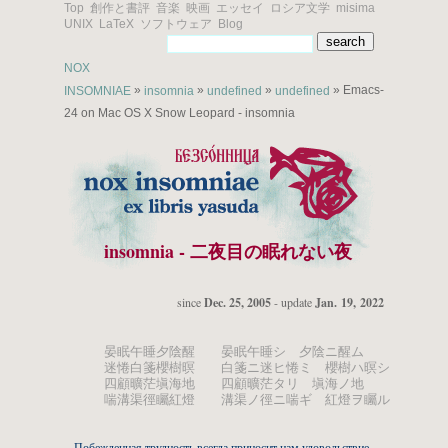
Top
創作と書評
音楽
映画
エッセイ
ロシア文学
misima
UNIX
LaTeX
ソフトウェア
Blog
NOX
»
»
»
» Emacs-
INSOMNIAE
insomnia
undefined
undefined
24 on Mac OS X Snow Leopard - insomnia
insomnia - 二夜目の眠れない夜
since
Dec. 25, 2005
- update
Jan. 19, 2022
晏眠午睡夕陰醒 晏眠午睡シ 夕陰ニ醒ム
迷惓白箋櫻樹暝 白箋ニ迷ヒ惓ミ 櫻樹ハ暝シ
四顧曠茫塡海地 四顧曠茫タリ 塡海ノ地
喘溝渠徑矚紅燈 溝渠ノ徑ニ喘ギ 紅燈ヲ矚ル
Побежденная трудность всегда приносит нам удовольствие