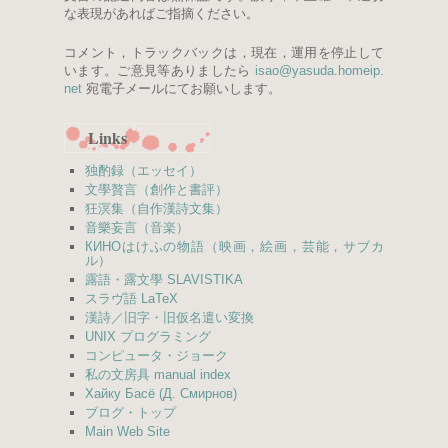
な表現があればご指摘ください。
コメント，トラックバックは，現在，運用を停止して
います。ご意見等ありましたら
isao
@
yasuda.
homeip.
net
宛電子メールにてお願いします。
Links
独酌録（エッセイ）
文學贅言（創作と書評）
狂溟集（自作漢詩文集）
音樂妄言（音楽）
КИНО
はけふの物語（映画，絵画，芸能，サブカ
ル）
露語・露文學 SLAVISTIKA
スラヴ語 LaTeX
漢詩／旧字・旧仮名遣い変換
UNIX プログラミング
コンピュータ・ジョーク
私の文房具 manual index
Хайку Басё (Д. Смирнов)
ブログ・トップ
Main Web Site