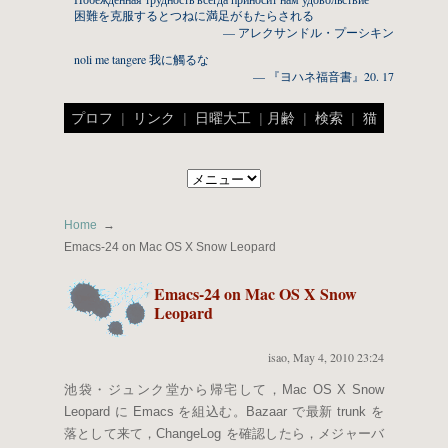
困難を克服するとつねに満足がもたらされる
— アレクサンドル・プーシキン
noli me tangere 我に觸るな
— 『ヨハネ福音書』20. 17
プロフ
|
リンク
|
日曜大工
|
月齢
|
検索
|
猫
Home
Emacs-24 on Mac OS X Snow Leopard
Emacs-24 on Mac OS X Snow
Leopard
isao
,
May 4, 2010 23:24
池袋・ジュンク堂から帰宅して，Mac OS X Snow
Leopard に Emacs を組込む。Bazaar で最新 trunk を
落として来て，ChangeLog を確認したら，メジャーバ