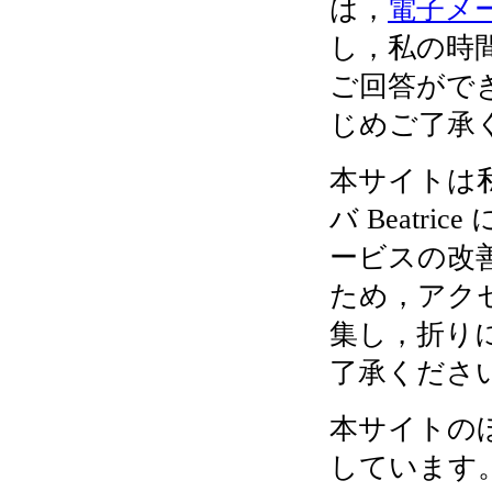
は，
電子メ
し，私の時
ご回答がで
じめご了承
本サイトは私
バ Beatr
ービスの改
ため，アク
集し，折り
了承くださ
本サイトの
しています