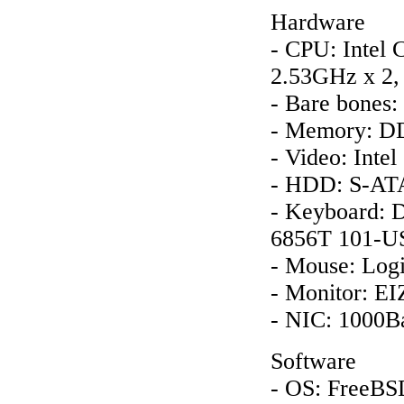
Hardware
- CPU: Intel
2.53GHz x 2
- Bare bones
- Memory: D
- Video: In
- HDD: S-AT
- Keyboard: D
6856T 101-U
- Mouse: Log
- Monitor: E
- NIC: 1000B
Software
- OS: FreeB