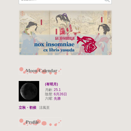
Moon Calendar
(有明月)
月齢:
25.1
陰暦:
6月26日
六曜:
先勝
立秋・初侯
涼風至
Profile