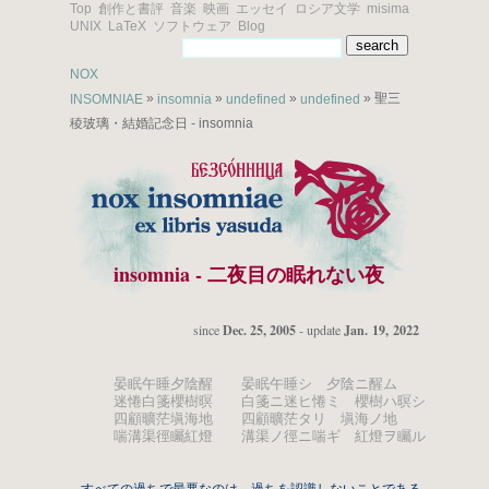
Top
創作と書評
音楽
映画
エッセイ
ロシア文学
misima
UNIX
LaTeX
ソフトウェア
Blog
NOX
»
»
»
» 聖三
INSOMNIAE
insomnia
undefined
undefined
稜玻璃・結婚記念日 - insomnia
insomnia - 二夜目の眠れない夜
since
Dec. 25, 2005
- update
Jan. 19, 2022
晏眠午睡夕陰醒 晏眠午睡シ 夕陰ニ醒ム
迷惓白箋櫻樹暝 白箋ニ迷ヒ惓ミ 櫻樹ハ暝シ
四顧曠茫塡海地 四顧曠茫タリ 塡海ノ地
喘溝渠徑矚紅燈 溝渠ノ徑ニ喘ギ 紅燈ヲ矚ル
すべての過ちで最悪なのは，過ちを認識しないことである