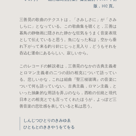
版，102 頁。
三善晃の歌曲のテクストは，「さみしさに」が「さみ
しらに」となっている。この歌曲集を聴くと，三善は
暮鳥の静物画に隠された静かな狂気をうまく音楽表現
として伝えていると思う。魚になった私は，空から垂
れ下がって来る釣り針にじっと見入り，どうもそれを
呑込む運命にあるらしい。寂しいから。
このレコードの解説者は，三善晃のなかの古典主義者
とロマン主義者の二つの顔の相克について語ってい
る。悲しいかな，これは組曲『聖三稜玻璃』の音楽に
ついて何も語っていない。古典主義，ロマン主義，と
いった抽象的な用語を弄ぶのなら，西欧の伝統と現代
日本との相克とでも言ってくれたほうが，よっぽど三
善音楽の悲壮感を表していると私は思う。
しんじつひとりのきみゆゑ
ひともとのききやうをてをる