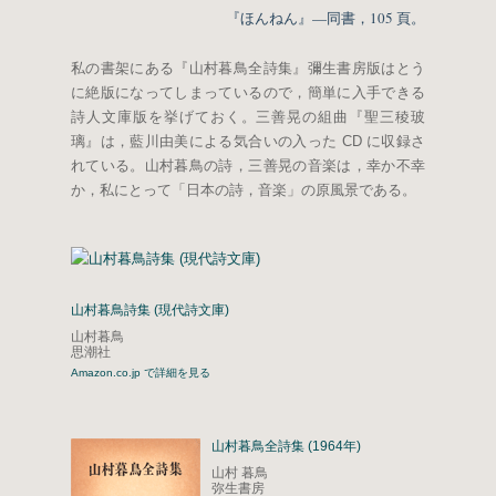
『ほんねん』—同書，105 頁。
私の書架にある『山村暮鳥全詩集』彌生書房版はとう
に絶版になってしまっているので，簡単に入手できる
詩人文庫版を挙げておく。三善晃の組曲『聖三稜玻
璃』は，藍川由美による気合いの入った CD に収録さ
れている。山村暮鳥の詩，三善晃の音楽は，幸か不幸
か，私にとって「日本の詩，音楽」の原風景である。
山村暮鳥詩集 (現代詩文庫)
山村暮鳥
思潮社
Amazon.co.jp で詳細を見る
山村暮鳥全詩集 (1964年)
山村 暮鳥
弥生書房