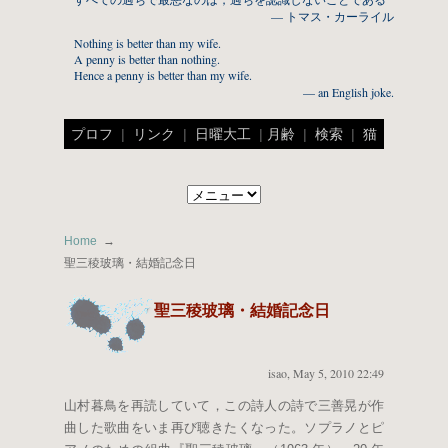
— トマス・カーライル
Nothing is better than my wife.
A penny is better than nothing.
Hence a penny is better than my wife.
— an English joke.
プロフ
|
リンク
|
日曜大工
|
月齢
|
検索
|
猫
Home
聖三稜玻璃・結婚記念日
聖三稜玻璃・結婚記念日
isao
,
May 5, 2010 22:49
山村暮鳥を再読していて，この詩人の詩で三善晃が作
曲した歌曲をいま再び聴きたくなった。ソプラノとピ