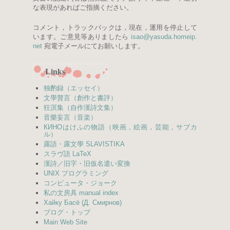
な表現があればご指摘ください。
コメント，トラックバックは，現在，運用を停止して
います。ご意見等ありましたら
isao
@
yasuda.
homeip.
net
宛電子メールにてお願いします。
Links
独酌録（エッセイ）
文學贅言（創作と書評）
狂溟集（自作漢詩文集）
音樂妄言（音楽）
КИНО
はけふの物語（映画，絵画，芸能，サブカ
ル）
露語・露文學 SLAVISTIKA
スラヴ語 LaTeX
漢詩／旧字・旧仮名遣い変換
UNIX プログラミング
コンピュータ・ジョーク
私の文房具 manual index
Хайку Басё (Д. Смирнов)
ブログ・トップ
Main Web Site