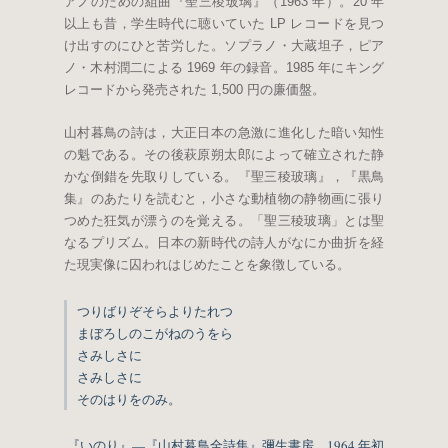
アノのための組曲『聖三稜玻璃』（1963 年）。20 年
以上も昔，学生時代に聴いていた LP レコードを見つ
け出すのにひと苦労した。ソプラノ・大蔵坦子，ピア
ノ・木村潤二による 1969 年の録音。1985 年にキング
レコードから発売された 1,500 円の廉価盤。
山村暮鳥の詩は，大正日本の急激に進化した暗い知性
の魁である。その後萩原朔太郎によって確立された静
かな倒錯を先取りしている。『聖三稜玻璃』，『黒鳥
集』のあたりを読むと，小さな動植物の静物画に張り
つめた狂気が漂うのを覚える。「聖三稜玻璃」とは聖
なるプリズム。日本の新時代の詩人がなにか曲折を経
た現実像に囚われはじめたことを象徴している。
つりばりぞそらよりたれつ
まぼろしのこがねのうをら
さみしさに
さみしさに
そのはりをのみ。
『いのり』—『山村暮鳥全詩集』彌生書房，1964 年初