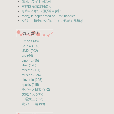
韓国ホワイト国除外
対韓国輸出規制強化
令和の御代。橿原神宮参詣。
recv() is deprecated on :utf8 handles
令和 — 初春の令月にして，氣淑く風和ぎ…
カテゴリ
Emacs (38)
LaTeX (192)
UNIX (202)
ars (44)
cinema (95)
liber (470)
misima (111)
musica (224)
slavonic (205)
sports (118)
夢ノ中ノ日常 (772)
文房清玩 (219)
日曜大工 (183)
鏡ノ中ノ鏡 (98)