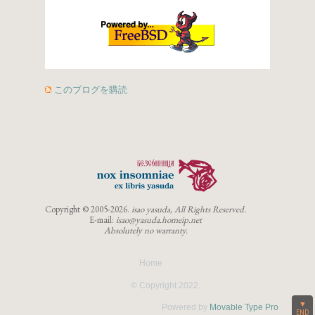
このブログを購読
Copyright ©
2005-2026.
isao yasuda, All Rights Reserved.
E-mail:
isao@yasuda.homeip.net
Absolutely no warranty.
Home
© Copyright 2022.
▼
Powered by
Movable Type Pro
END