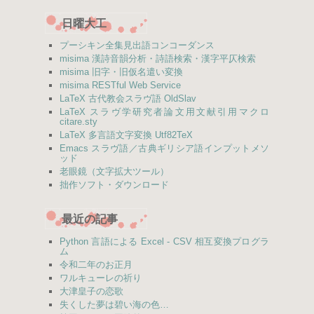
日曜大工
プーシキン全集見出語コンコーダンス
misima 漢詩音韻分析・詩語検索・漢字平仄検索
misima 旧字・旧仮名遣い変換
misima RESTful Web Service
LaTeX 古代教会スラヴ語 OldSlav
LaTeX スラヴ学研究者論文用文献引用マクロ
citare.sty
LaTeX 多言語文字変換 Utf82TeX
Emacs スラヴ語／古典ギリシア語インプットメソ
ッド
老眼鏡（文字拡大ツール）
拙作ソフト・ダウンロード
最近の記事
Python 言語による Excel - CSV 相互変換プログラ
ム
令和二年のお正月
ワルキューレの祈り
大津皇子の恋歌
失くした夢は碧い海の色…