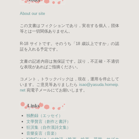
About our site
この文書はフィクションであり，実在する個人，団体
等とは一切関係ありません。
R-18 サイトです。そのうち「18 歳以上ですか」の認
証を入れる予定です。
文書の記述内容は無保証です。誤り，不正確・不適切
な表現があればご指摘ください。
コメント，トラックバックは，現在，運用を停止して
います。ご意見等ありましたら
isao
@
yasuda.
homeip.
net
宛電子メールにてお願いします。
Links
独酌録（エッセイ）
文學贅言（創作と書評）
狂溟集（自作漢詩文集）
音樂妄言（音楽）