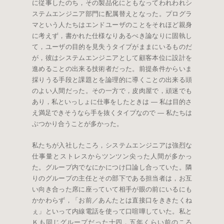
に従事したのち，その製品化にともなってわれわれシ
ステムエンジニア部門に配属替えとなった。プログラ
マという人たちはエンドユーザのことをそれほど親身
に考えず，書かれた仕様なりあるべき論なりに固執し
て，ユーザの目的を見失うタイプがままにいるものだ
が，彼はシステムエンジニアとして顧客本位に設計を
進めることの出来る技術者だった。前提条件からいま
採りうる手段と課題とを論理的に導くことの出来る頭
のよい人間だった。その一方で，皮肉屋で，頑迷でも
あり，私といっしょに仕事をしたときは — 私は目的さ
え満足できそうなら手を抜くタイプなので — 私たちは
ぶつかり合うことが多かった。
私たちが入社したころ，システムエンジニアは強烈な
仕事量とストレスからツンツン尖った人間が多かっ
た。グループ内でなにかにつけ口論し合っていた。隣
りのグループの主任とその部下である担当者は，お互
い向き合った席に座っていて相手が眼の前にいるにも
かかわらず，「お前／あんたとは直接口をききたくね
ぇ」といって内線電話を使って口喧嘩していた。私と
Ｋも同じグループだった十四，五年くらい前のころ