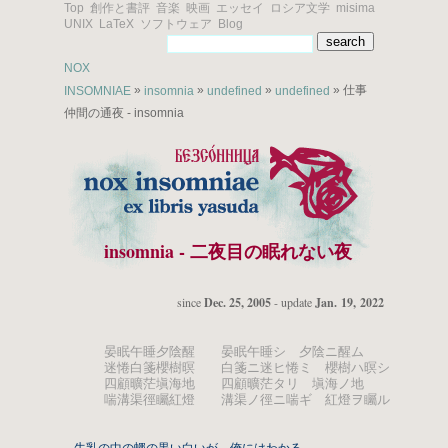
Top
創作と書評
音楽
映画
エッセイ
ロシア文学
misima
UNIX
LaTeX
ソフトウェア
Blog
NOX
»
»
»
» 仕事
INSOMNIAE
insomnia
undefined
undefined
仲間の通夜 - insomnia
insomnia - 二夜目の眠れない夜
since
Dec. 25, 2005
- update
Jan. 19, 2022
晏眠午睡夕陰醒 晏眠午睡シ 夕陰ニ醒ム
迷惓白箋櫻樹暝 白箋ニ迷ヒ惓ミ 櫻樹ハ暝シ
四顧曠茫塡海地 四顧曠茫タリ 塡海ノ地
喘溝渠徑矚紅燈 溝渠ノ徑ニ喘ギ 紅燈ヲ矚ル
牛乳の中の蠅の黒い白いが 俺にはわかる。