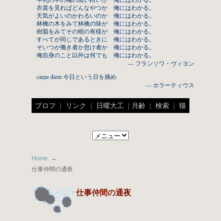
衣裳を見ればどんなやつか 俺にはわかる。
天気がよいのかわるいのか 俺にはわかる。
林檎の木をみて林檎の味が 俺にはわかる。
樹脂をみてその樹の有様が 俺にはわかる。
すべてが同じであるときに 俺にはわかる。
そいつが働き者か怠け者か 俺にはわかる。
俺自身のこと以外は何でも 俺にはわかる。
— フランソワ・ヴィヨン
carpe diem 今日という日を摘め
— ホラーティウス
プロフ
|
リンク
|
日曜大工
|
月齢
|
検索
|
猫
Home
仕事仲間の通夜
仕事仲間の通夜