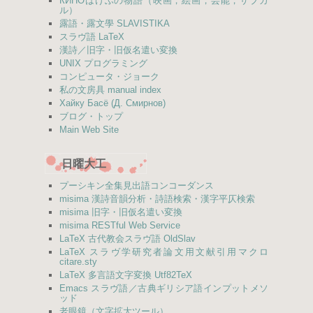
КИНО
はけふの物語（映画，絵画，芸能，サブカ
ル）
露語・露文學 SLAVISTIKA
スラヴ語 LaTeX
漢詩／旧字・旧仮名遣い変換
UNIX プログラミング
コンピュータ・ジョーク
私の文房具 manual index
Хайку Басё (Д. Смирнов)
ブログ・トップ
Main Web Site
日曜大工
プーシキン全集見出語コンコーダンス
misima 漢詩音韻分析・詩語検索・漢字平仄検索
misima 旧字・旧仮名遣い変換
misima RESTful Web Service
LaTeX 古代教会スラヴ語 OldSlav
LaTeX スラヴ学研究者論文用文献引用マクロ
citare.sty
LaTeX 多言語文字変換 Utf82TeX
Emacs スラヴ語／古典ギリシア語インプットメソ
ッド
老眼鏡（文字拡大ツール）