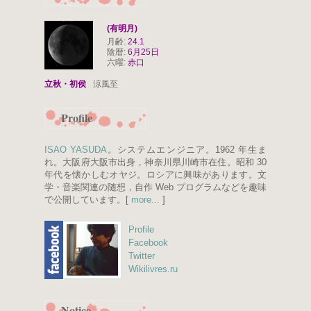
(有明月)
月齢:
24.1
陰暦:
6月25日
六曜:
赤口
立秋・初侯
涼風至
Profile
ISAO YASUDA
。システムエンジニア。1962 年生ま
れ。大阪府大阪市出身，神奈川県川崎市在住。昭和 30
年代を懐かしむオヤジ。ロシアに興味があります。文
学・音楽関連の随想，自作 Web プログラムなどを趣味
で公開しています。[
more...
]
Profile
Facebook
Twitter
Wikilivres.ru
Notice