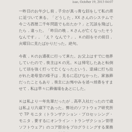
isao
,
October 19, 2013 04:07
一昨日のお午少し前，子分が真っ青な顔をして私の席
に近づいて来る。「どうした，XX さんのシステムで
今ごろ西暦二千年問題でも出たか？」と冗談を飛ばし
たら，違った。「昨日の晩，Ｋさんが亡くなったそう
なんです」。「え？ なんで？」。Ｋの顔をその前日，
火曜日に見たばかりだった。絶句。
今夜，Ｋのお通夜に行って来た。お父上はすでに他界
していたので，喪主はＫの兄。Ｋは帰宅したあと転倒
して頭を強く打って亡くなったという。逆縁に打ち拉
がれた老母堂の様子は，見るに忍びなかった。家族葬
だったこともあり，喪主にお悔やみを述べ焼香をすま
せて，私は早々に葬儀場をあとにした。
Ｋは私より一年先輩だったが，高卒入社だったので歳
は私より六歳下であった。弊社のソフトウェア研究所
で TP モニタ（トランザクション・プロセッシング・
モニタ，要するにオンライン・トランザクション管理
ソフトウェア）のコア部分をプログラミングする業務