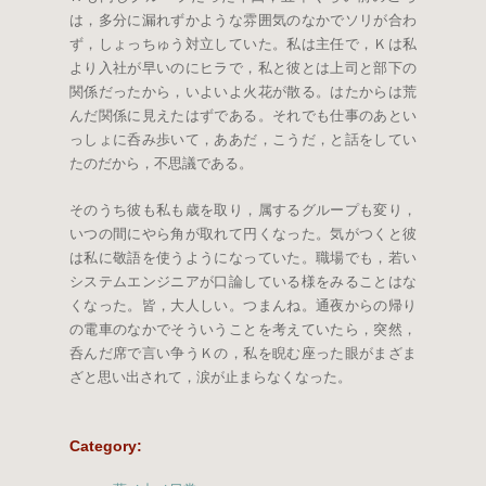
は，多分に漏れずかような雰囲気のなかでソリが合わ
ず，しょっちゅう対立していた。私は主任で，Ｋは私
より入社が早いのにヒラで，私と彼とは上司と部下の
関係だったから，いよいよ火花が散る。はたからは荒
んだ関係に見えたはずである。それでも仕事のあとい
っしょに呑み歩いて，ああだ，こうだ，と話をしてい
たのだから，不思議である。
そのうち彼も私も歳を取り，属するグループも変り，
いつの間にやら角が取れて円くなった。気がつくと彼
は私に敬語を使うようになっていた。職場でも，若い
システムエンジニアが口論している様をみることはな
くなった。皆，大人しい。つまんね。通夜からの帰り
の電車のなかでそういうことを考えていたら，突然，
呑んだ席で言い争うＫの，私を睨む座った眼がまざま
ざと思い出されて，涙が止まらなくなった。
Category
: