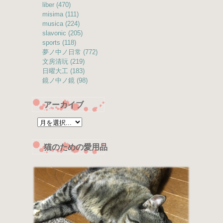
liber (470)
misima (111)
musica (224)
slavonic (205)
sports (118)
夢ノ中ノ日常 (772)
文房清玩 (219)
日曜大工 (183)
鏡ノ中ノ鏡 (98)
アーカイブ
猫のための愛用品