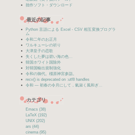
拙作ソフト・ダウンロード
最近の記事
Python 言語による Excel - CSV 相互変換プログラ
ム
令和二年のお正月
ワルキューレの祈り
大津皇子の恋歌
失くした夢は碧い海の色…
韓国ホワイト国除外
対韓国輸出規制強化
令和の御代。橿原神宮参詣。
recv() is deprecated on :utf8 handles
令和 — 初春の令月にして，氣淑く風和ぎ…
カテゴリ
Emacs (38)
LaTeX (192)
UNIX (202)
ars (44)
cinema (95)