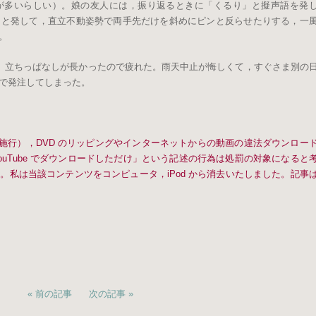
が多いらしい）。娘の友人には，振り返るときに「くるり」と擬声語を発
」と発して，直立不動姿勢で両手先だけを斜めにピンと反らせたりする，一
。
だった。立ちっぱなしが長かったので疲れた。雨天中止が悔しくて，すぐさま別の
トで発注してしまった。
1日施行），DVD のリッピングやインターネットからの動画の違法ダウンロー
uTube でダウンロードしただけ」という記述の行為は処罰の対象になると
。私は当該コンテンツをコンピュータ，iPod から消去いたしました。記事
前の記事
次の記事