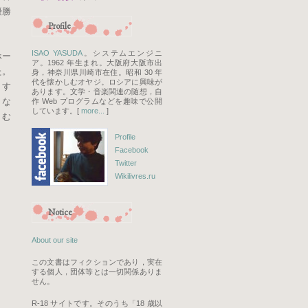
優勝
Profile
ISAO YASUDA
。システムエンジニ
ホー
ア。1962 年生まれ。大阪府大阪市出
た。
身，神奈川県川崎市在住。昭和 30 年
代を懐かしむオヤジ。ロシアに興味が
うす
あります。文学・音楽関連の随想，自
くな
作 Web プログラムなどを趣味で公開
しています。[
more...
]
。む
Profile
Facebook
Twitter
Wikilivres.ru
Notice
About our site
この文書はフィクションであり，実在
する個人，団体等とは一切関係ありま
せん。
R-18 サイトです。そのうち「18 歳以