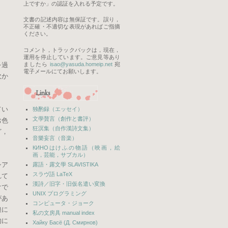
上ですか」の認証を入れる予定です。
文書の記述内容は無保証です。誤り，
不正確・不適切な表現があればご指摘
ください。
コメント，トラックバックは，現在，
運用を停止しています。ご意見等あり
を過
ましたら
isao
@
yasuda.
homeip.
net
宛
電子メールにてお願いします。
吹か
Links
てい
独酌録（エッセイ）
文學贅言（創作と書評）
お色
狂溟集（自作漢詩文集）
ど，
音樂妄言（音楽）
КИНО
はけふの物語（映画，絵
画，芸能，サブカル）
シア
露語・露文學 SLAVISTIKA
スラヴ語 LaTeX
れて
漢詩／旧字・旧仮名遣い変換
けで
UNIX プログラミング
があ
コンピュータ・ジョーク
娘に
私の文房具 manual index
的に
Хайку Басё (Д. Смирнов)