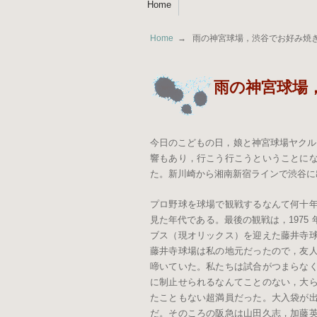
Home
Home
雨の神宮球場，渋谷でお好み焼
雨の神宮球場
今日のこどもの日，娘と神宮球場ヤクルト
響もあり，行こう行こうということに
た。新川崎から湘南新宿ラインで渋谷に
プロ野球を球場で観戦するなんて何十
見た年代である。最後の観戦は，197
ブス（現オリックス）を迎えた藤井寺
藤井寺球場は私の地元だったので，友
啼いていた。私たちは試合がつまらな
に制止せられるなんてことのない，大ら
たこともない超満員だった。大入袋が
だ。そのころの阪急は山田久志，加藤