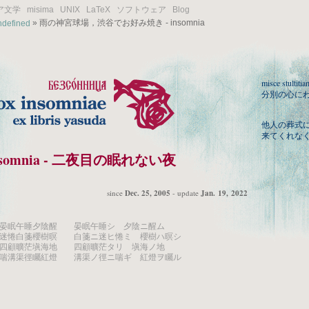
ア文学
misima
UNIX
LaTeX
ソフトウェア
Blog
» 雨の神宮球場，渋谷でお好み焼き - insomnia
ndefined
misce stultiti
分別の心に
他人の葬式
来てくれな
nsomnia - 二夜目の眠れない夜
since
Dec. 25, 2005
- update
Jan. 19, 2022
晏眠午睡夕陰醒 晏眠午睡シ 夕陰ニ醒ム
迷惓白箋櫻樹暝 白箋ニ迷ヒ惓ミ 櫻樹ハ暝シ
四顧曠茫塡海地 四顧曠茫タリ 塡海ノ地
喘溝渠徑矚紅燈 溝渠ノ徑ニ喘ギ 紅燈ヲ矚ル