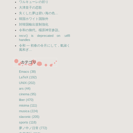
ワルキューレの祈り
大津皇子の恋歌
失くした夢は碧い海の色…
韓国ホワイト国除外
対韓国輸出規制強化
令和の御代。橿原神宮参詣。
recv() is deprecated on :utf8
handles
令和 — 初春の令月にして，氣淑く
風和ぎ…
カテゴリ
Emacs (38)
LaTeX (192)
UNIX (202)
ars (44)
cinema (95)
liber (470)
misima (111)
musica (224)
slavonic (205)
sports (118)
夢ノ中ノ日常 (772)