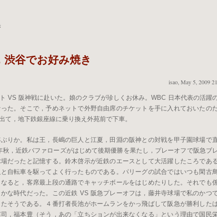
き
，渋谷でお好み焼き
isao
,
May 5, 2009 21
 VS 阪神戦に赴いた。娘のクラブが珍しくお休み。WBC 日本代表の活躍
なった。そこで，予めネットで外野自由席のチケットを手に入れておいたの
出て，地下鉄銀座線に乗り換え外苑前で下車。
年ぶりか。私は王，長嶋の巨人と江夏，田淵の阪神との対戦を甲子園球場で
5 年秋，近鉄バファローズがはじめて後期優勝を果たし，プレーオフで阪急ブ
球場だったと記憶する。鈴木啓示が近鉄のエースとして大活躍したころであ
人と自転車を駆ってよく行ったものである。パリーグの試合ではいつも閑古
くなると，客席最上段の通路でキャッチボールをはじめたりした。それでも
かな時代だった。この近鉄 VS 阪急プレーオフは，藤井寺球場で私のかつ
出たそうである。４番打者長池がホームランをかっ飛ばして阪急が勝利した
英司，福本豊（そう，あの「立ちションが出来なくなる」という理由で国民