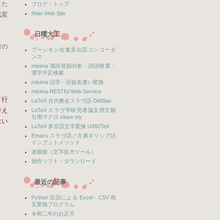
した
ブログ・トップ
Main Web Site
風変
日曜大工
日の
プーシキン全集見出語コンコーダ
ンス
misima 漢詩音韻分析・詩語検索・
漢字平仄検索
misima 旧字・旧仮名遣い変換
misima RESTful Web Service
ド行
LaTeX 古代教会スラヴ語 OldSlav
考え
LaTeX スラヴ学研究者論文用文献
引用マクロ citare.sty
はい
LaTeX 多言語文字変換 Utf82TeX
Emacs スラヴ語／古典ギリシア語
インプットメソッド
老眼鏡（文字拡大ツール）
拙作ソフト・ダウンロード
最近の記事
Python 言語による Excel - CSV 相
互変換プログラム
令和二年のお正月