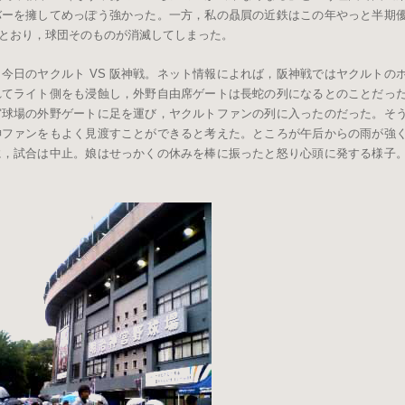
バーを擁してめっぽう強かった。一方，私の贔屓の近鉄はこの年やっと半期
とおり，球団そのものが消滅してしまった。
今日のヤクルト VS 阪神戦。ネット情報によれば，阪神戦ではヤクルトの
れてライト側をも浸蝕し，外野自由席ゲートは長蛇の列になるとのことだっ
宮球場の外野ゲートに足を運び，ヤクルトファンの列に入ったのだった。そ
神ファンをもよく見渡すことができると考えた。ところが午后からの雨が強
に，試合は中止。娘はせっかくの休みを棒に振ったと怒り心頭に発する様子