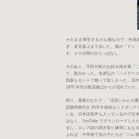
そのまま帰宅するのも癪なので，外苑
ぎ，道玄坂上まで歩いた。娘が『ドン
す。２０分間の立ちっぱなし。
そのあと，宇田川町のお好み焼き屋『
て，面白かった。水原弘の「ハイアー
気版もセットで飾って欲しかった。店内
1970 年代の歌謡曲ばかりが流れてい
帰り，電車のなかで，『涼宮ハルヒの憂鬱
語版特典付き DVD 8 枚組セットボック
いる。日本語音声も入っているので日
はなく，YouTube でダウンロード
るし，ロシア語の聞き取り練習にもな
よれば，中学校で女の子たちが『ハレ