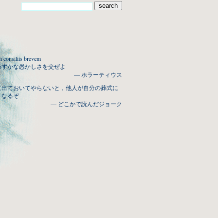
am consiliis brevem
わずかな愚かしさを交ぜよ
— ホラーティウス
に出ておいてやらないと，他人が自分の葬式に
くなるぞ
— どこかで読んだジョーク