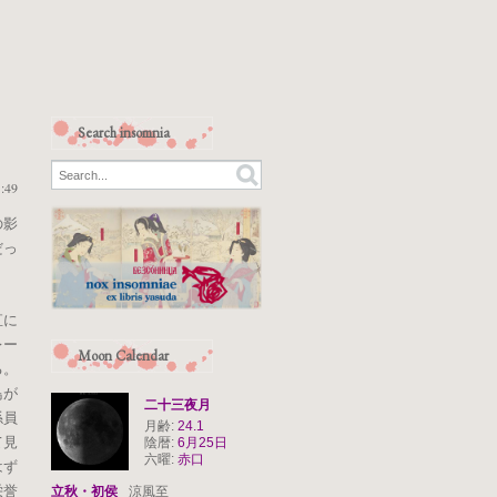
Search insomnia
:49
の影
だっ
直に
レー
Moon Calendar
る。
鳥が
二十三夜月
係員
月齢:
24.1
て見
陰暦:
6月25日
六曜:
赤口
はず
栄誉
立秋・初侯
涼風至