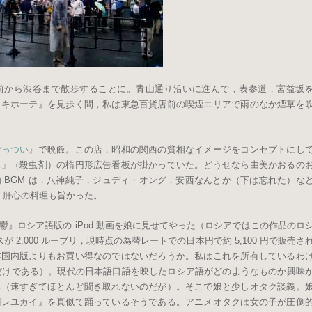
前から渋谷まで散歩することに。青山通り沿いに進んで，表参道，宮益坂
・キホーテ』を見歩く間，私は東急百貨店前の喫煙エリアで雨のなか煙草を
ごっつい
』で晩飯。この店，昭和の関西の貧相なイメージをコンセプトにし
ス」（殺虫剤）の楕円形広告看板が掛かっていた。どうせなら由美かおるの
 BGM は，八神純子，ジュディ・オング，安西なんとか（下は忘れた）な
た。肝心の料理も旨かった。
』ロシア語版の iPod 動画を娘に見せてやった（ロシアではこの作品のロ
スが 2,000 ルーブリ，現時点の為替レートでの日本円で約 5,100 円で販売さ
本国内版よりもお買い得なのではないだろうか。私はこれを所有しているわ
しただけである）。現代の日本語口語を映したロシア語がどのようなものか興味
る（速すぎてほとんど聞き取れないのだが）。そこで娘と少しオタク談義。
晴レユカイ』を真似て踊っているそうである。アニメオタクは女の子が圧倒