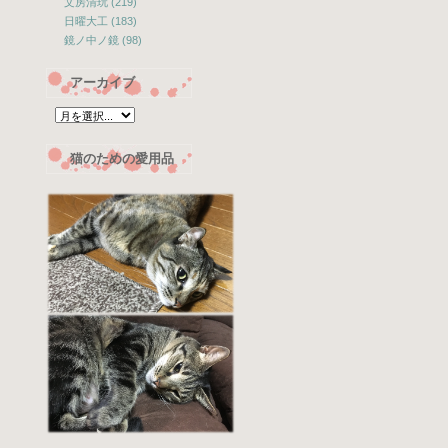
文房清玩 (219)
日曜大工 (183)
鏡ノ中ノ鏡 (98)
アーカイブ
猫のための愛用品