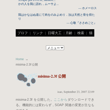
かの人を我に語れ，ムーサよ...
— ホメーロス
我はかなはぬ道にて肉をのみよめり．汝は天然と骨を得た
り
— 心敬『ささめごと』
プロフ
|
リンク
|
日曜大工
|
月齢
|
検索
|
猫
Home
misima-2.3f 公開
misima-2.3f 公開
isao
,
September 23, 2007 22:09
misima-2.3f を公開した。
ここから
ダウンロードでき
る。機能的には変わらず，SOAP 関連の変更が主なも