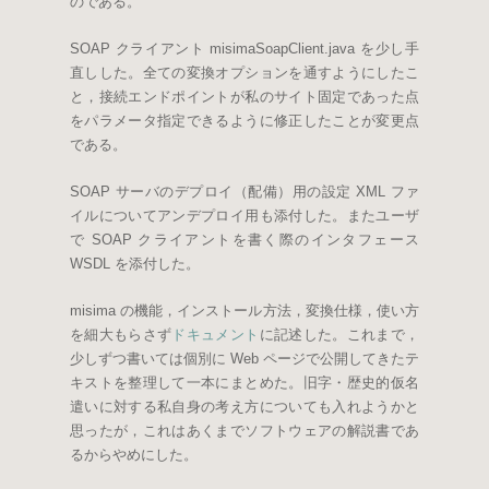
のである。
SOAP クライアント misimaSoapClient.java を少し手
直しした。全ての変換オプションを通すようにしたこ
と，接続エンドポイントが私のサイト固定であった点
をパラメータ指定できるように修正したことが変更点
である。
SOAP サーバのデプロイ（配備）用の設定 XML ファ
イルについてアンデプロイ用も添付した。またユーザ
で SOAP クライアントを書く際のインタフェース
WSDL を添付した。
misima の機能，インストール方法，変換仕様，使い方
を細大もらさず
ドキュメント
に記述した。これまで，
少しずつ書いては個別に Web ページで公開してきたテ
キストを整理して一本にまとめた。旧字・歴史的仮名
遣いに対する私自身の考え方についても入れようかと
思ったが，これはあくまでソフトウェアの解説書であ
るからやめにした。