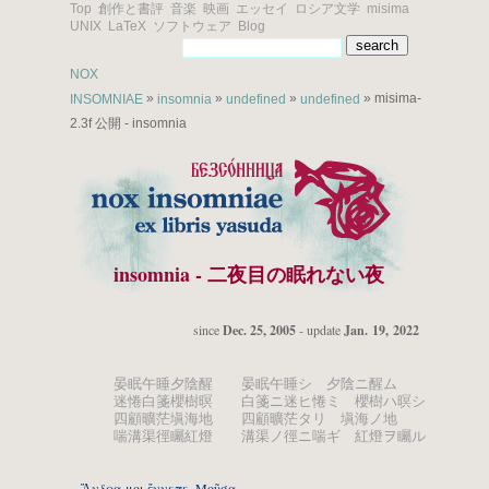
Top
創作と書評
音楽
映画
エッセイ
ロシア文学
misima
UNIX
LaTeX
ソフトウェア
Blog
NOX
»
»
»
» misima-
INSOMNIAE
insomnia
undefined
undefined
2.3f 公開 - insomnia
insomnia - 二夜目の眠れない夜
since
Dec. 25, 2005
- update
Jan. 19, 2022
晏眠午睡夕陰醒 晏眠午睡シ 夕陰ニ醒ム
迷惓白箋櫻樹暝 白箋ニ迷ヒ惓ミ 櫻樹ハ暝シ
四顧曠茫塡海地 四顧曠茫タリ 塡海ノ地
喘溝渠徑矚紅燈 溝渠ノ徑ニ喘ギ 紅燈ヲ矚ル
Ἄνδρα μοι ἔννεπε, Μοῦσα...