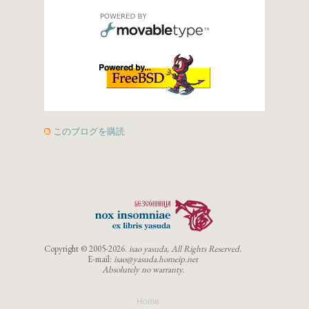
このブログを購読
Copyright ©
2005-2026.
isao yasuda, All Rights Reserved.
E-mail:
isao@yasuda.homeip.net
Absolutely no warranty.
Home