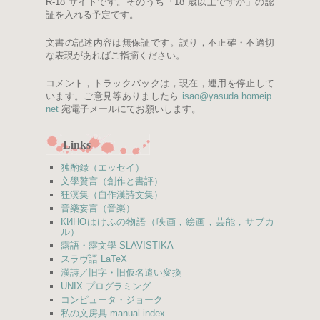
R-18 サイトです。そのうち「18 歳以上ですか」の認
証を入れる予定です。
文書の記述内容は無保証です。誤り，不正確・不適切
な表現があればご指摘ください。
コメント，トラックバックは，現在，運用を停止して
います。ご意見等ありましたら
isao
@
yasuda.
homeip.
net
宛電子メールにてお願いします。
Links
独酌録（エッセイ）
文學贅言（創作と書評）
狂溟集（自作漢詩文集）
音樂妄言（音楽）
КИНО
はけふの物語（映画，絵画，芸能，サブカ
ル）
露語・露文學 SLAVISTIKA
スラヴ語 LaTeX
漢詩／旧字・旧仮名遣い変換
UNIX プログラミング
コンピュータ・ジョーク
私の文房具 manual index