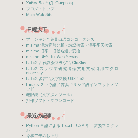
Хайку Басё (Д. Смирнов)
ブログ・トップ
Main Web Site
日曜大工
プーシキン全集見出語コンコーダンス
misima 漢詩音韻分析・詩語検索・漢字平仄検索
misima 旧字・旧仮名遣い変換
misima RESTful Web Service
LaTeX 古代教会スラヴ語 OldSlav
LaTeX スラヴ学研究者論文用文献引用マクロ
citare.sty
LaTeX 多言語文字変換 Utf82TeX
Emacs スラヴ語／古典ギリシア語インプットメソ
ッド
老眼鏡（文字拡大ツール）
拙作ソフト・ダウンロード
最近の記事
Python 言語による Excel - CSV 相互変換プログラ
ム
令和二年のお正月