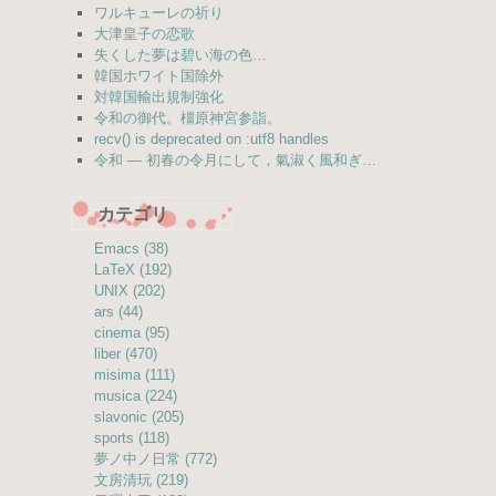
ワルキューレの祈り
大津皇子の恋歌
失くした夢は碧い海の色…
韓国ホワイト国除外
対韓国輸出規制強化
令和の御代。橿原神宮参詣。
recv() is deprecated on :utf8 handles
令和 — 初春の令月にして，氣淑く風和ぎ…
カテゴリ
Emacs (38)
LaTeX (192)
UNIX (202)
ars (44)
cinema (95)
liber (470)
misima (111)
musica (224)
slavonic (205)
sports (118)
夢ノ中ノ日常 (772)
文房清玩 (219)