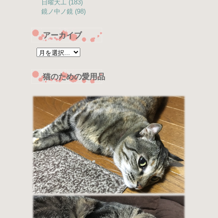
日曜大工 (183)
鏡ノ中ノ鏡 (98)
アーカイブ
猫のための愛用品