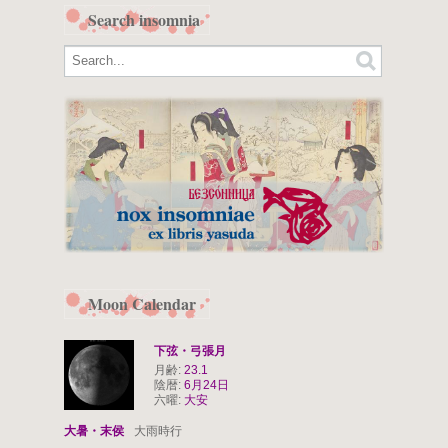
Search insomnia
Moon Calendar
下弦・弓張月
月齢:
23.1
陰暦:
6月24日
六曜:
大安
大暑・末侯
大雨時行